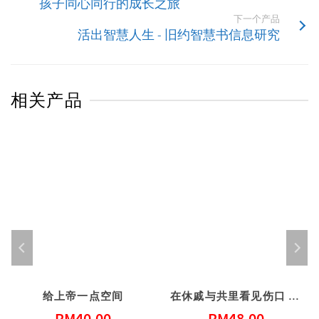
孩子同心同行的成长之旅
下一个产品
活出智慧人生 - 旧约智慧书信息研究
相关产品
给上帝一点空间
在休戚与共里看见伤口 – 给心灵创伤（二版）
RM
40.00
RM
48.00