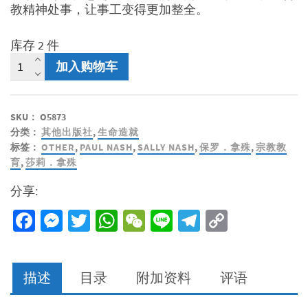
教精神处事，让事工变得更加整全。
库存 2 件
思
加入购物车
与
辩
的
SKU：
O5873
培
分类：
其他出版社
,
生命造就
育
标签：
OTHER
,
PAUL NASH
,
SALLY NASH
,
保罗．拿殊
,
宗教教
模
育
,
莎莉．拿殊
式
数
分享:
量
Facebook
Messenger
Twitter
WhatsApp
WeChat
Line
Telegram
Copy
Link
描述
目录
附加资料
评语