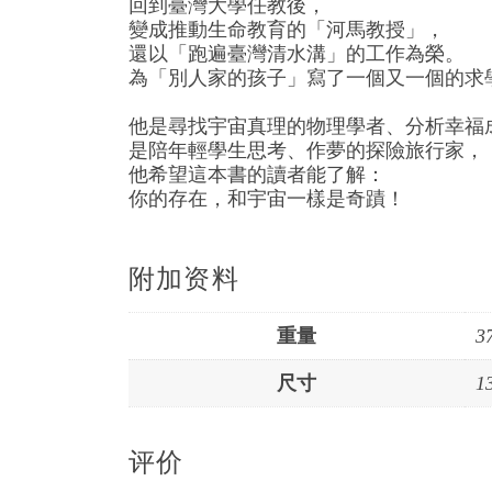
回到臺灣大學任教後，
變成推動生命教育的「河馬教授」，
還以「跑遍臺灣清水溝」的工作為榮。
為「別人家的孩子」寫了一個又一個的求
他是尋找宇宙真理的物理學者、分析幸福
是陪年輕學生思考、作夢的探險旅行家，
他希望這本書的讀者能了解：
你的存在，和宇宙一樣是奇蹟！
附加资料
重量
3
尺寸
1
评价