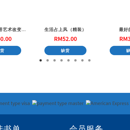
一起画墙壁: 用艺术改变社区 (港版)
生活占上风（精装）
最好
0.00
RM
52.00
RM
缺货
缺货
选书单
会员服务