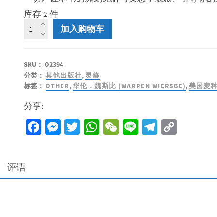
库存 2 件
得
加入购物车
救
的
乐
SKU：
O2394
歌
分类：
其他出版社
,
灵修
数
标签：
OTHER
,
华伦．魏斯比 (WARREN WIERSBE)
,
美国麦
量
分享:
Facebook
Messenger
Twitter
WhatsApp
WeChat
Line
Telegra
Copy
Link
评语