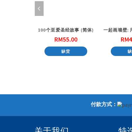
福传的喜乐 (Compelled by Joy)
100个至爱圣经故事 (简体)
8.00
RM
55.00
RM
4
购物车
缺货
付款方式：
关于我们
特