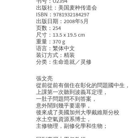
书号：O2394
出版社：美国麦种传道会
ISBN：9781932184297
出版日期：2008年5月
页数：254
尺寸：13.5 x 19.5 cm
重量：370 g
语言：繁体中文
装订方式：精装
分类：生命造就／灵修
張文亮
從前從前有個住在彰化的問題國中生，
上課第一次聽到波義耳定理，
一肚子問題問不到答案，
意外鬧到幾乎要退學，
後來成了美國加州大學戴維斯分校
水土空氣資源系博士，
主修物理，副修化學和生物；