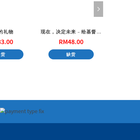
的礼物
现在，决定未来 – 给基督徒青年的20个属灵忠告
用心
33.00
RM
48.00
RM
缺货
缺货