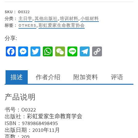
查
SKU：
O0322
经
分类：
主日学
,
其他出版社
,
培训材料
,
小组材料
创
标签：
OTHERS
,
彩虹爱家生命教育协会
世
纪
分享:
3（教
师
Facebook
Messenger
Twitter
WhatsApp
WeChat
Line
Telegram
Copy
本）
Link
数
量
描述
作者介绍
附加资料
评语
产品说明
书号：O0322
出版社：
彩虹爱家生命教育学会
ISBN：9789868498495
出版日期：2010年11月
页数：209