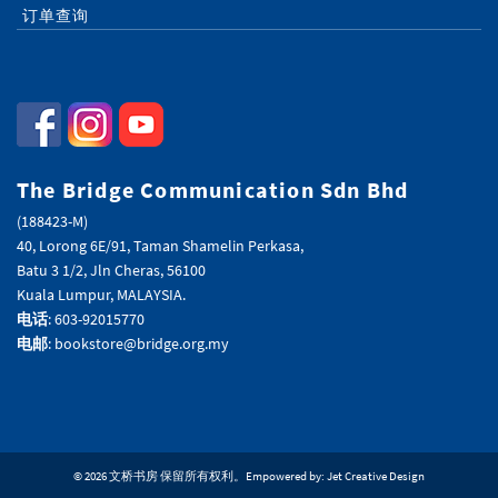
订单查询
The Bridge Communication Sdn Bhd
(188423-M)
40, Lorong 6E/91, Taman Shamelin Perkasa,
Batu 3 1/2, Jln Cheras, 56100
Kuala Lumpur, MALAYSIA.
电话
: 603-92015770
电邮
: bookstore@bridge.org.my
© 2026 文桥书房 保留所有权利。Empowered by:
Jet Creative Design