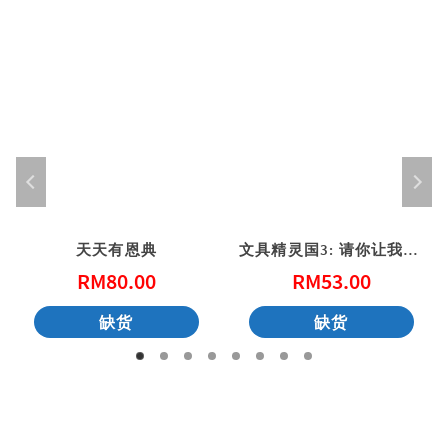
天天有恩典
文具精灵国3: 请你让我帮帮忙 (港版)
RM
80.00
RM
53.00
缺货
缺货