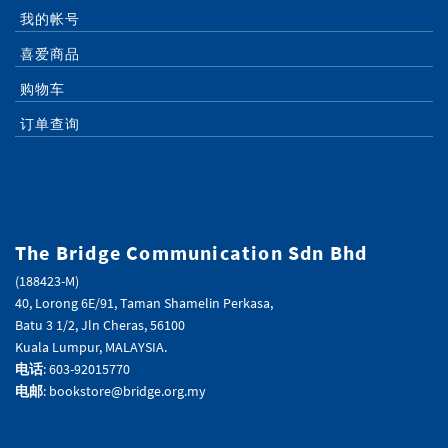
我的帐号
喜爱商品
购物车
订单查询
The Bridge Communication Sdn Bhd
(188423-M)
40, Lorong 6E/91, Taman Shamelin Perkasa,
Batu 3 1/2, Jln Cheras, 56100
Kuala Lumpur, MALAYSIA.
电话
: 603-92015770
电邮
: bookstore@bridge.org.my