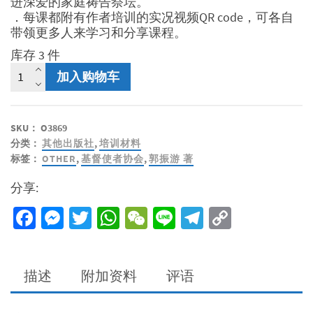
进深爱的家庭祷告祭坛。
．每课都附有作者培训的实况视频QR code，可各自
带领更多人来学习和分享课程。
库存 3 件
幸
加入购物车
福
家
庭.
SKU：
O3869
蒙
分类：
其他出版社
,
培训材料
福
标签：
OTHER
,
基督使者协会
,
郭振游 著
人
生
分享:
（简
体
Facebook
Messenger
Twitter
WhatsApp
WeChat
Line
Telegram
Copy
版）
Link
数
量
描述
附加资料
评语