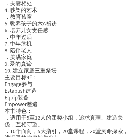
．夫妻相处
4. 吵架的艺术
．教育孩童
5. 教养孩子的六A祕诀
6. 培养儿女责任感
．中年过后
7. 中年危机
8. 陪伴老人
．美满家庭
9. 爱的真谛
10. 建立家庭三重祭坛
主要目标4E：
Engage参与
Establish建造
Equip装备
Empower差遣
本书特色：
．适用于5至12人的团契小组，追求真理、建造关
係，互相守望。
．10个面向，5大指引，20堂课程，20堂灵命探索，