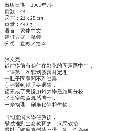
出版日期：2006年7月
页数：44
尺寸：21 x 25 cm
重量：440 g
语言：繁体中文
装订方式：精装
分类：宣教／绘本
張文亮
從前從前有個住在彰化的問題國中生，
上課第一次聽到波義耳定理，
一肚子問題問不到答案，
意外鬧到幾乎要退學，
後來成了美國加州大學戴維斯分校
水土空氣資源系博士，
主修物理，副修化學和生物；
回到臺灣大學任教後，
變成推動生命教育的「河馬教授」，
還以「跑遍臺灣清水溝」的工作為榮。