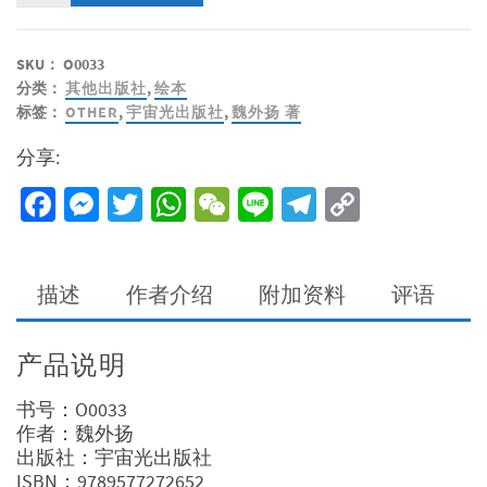
的
圣
SKU：
O0033
诞
分类：
其他出版社
,
绘本
节
标签：
OTHER
,
宇宙光出版社
,
魏外扬 著
-
司
分享:
务
道
Facebook
Messenger
Twitter
WhatsApp
WeChat
Line
Telegram
Copy
的
Link
故
事
数
描述
作者介绍
附加资料
评语
量
产品说明
书号：O0033
作者：魏外扬
出版社：宇宙光出版社
ISBN：9789577272652