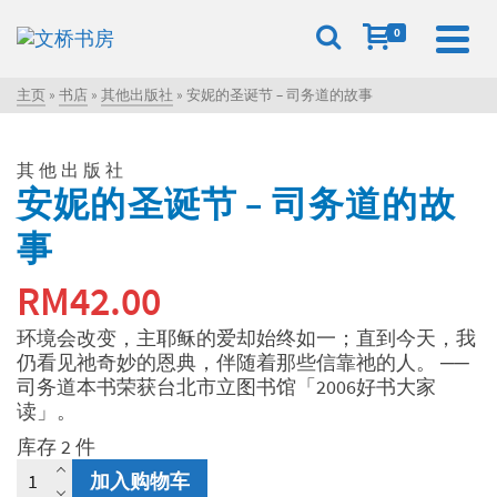
0
主页
»
书店
»
其他出版社
»
安妮的圣诞节 – 司务道的故事
其他出版社
安妮的圣诞节 – 司务道的故
事
RM
42.00
环境会改变，主耶稣的爱却始终如一；直到今天，我
仍看见祂奇妙的恩典，伴随着那些信靠祂的人。 ──
司务道本书荣获台北市立图书馆「2006好书大家
读」。
库存 2 件
安
加入购物车
妮