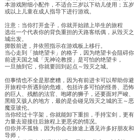
本游戏附细小配件，不适合三岁以下幼儿使用；五岁
或以上儿童在成人指导下进行游戏。
注意：当你打开盒子，你就开始踏上毕生的旅程
选出一个代表你的背负重担的天路客纸偶，从毁灭之
城出发。
掷骰前进，并依照指示在游戏板上移行。
当心走到「抽绝望卡」的格子，因为绝望卡会阻碍你
前进天国之城「无神论教授」是可怕的绝望卡，
一旦抽到它，你就要回到起点～毁灭之城。
但事情也不全是那麽糟，因为有前进卡可以帮助你避
开旅程中所遇到的危难、包括许多可怕的怪兽、恐怖
的巨人、残酷的法官、咆哮的狮子，还要面对严峻、
黑暗又骇人的地方，最的是会碰见毁灭之城的王～恶
魔亚玻伦。
当你经过十字架，你就能卸下重担，手持宝剑，更有
力量去迎接往后旅程上更恶劣的情况。
但你并不孤独，因为你会在旅途上遇见许多好朋友和
导师，