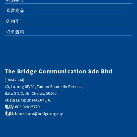
喜爱商品
购物车
订单查询
The Bridge Communication Sdn Bhd
(188423-M)
40, Lorong 6E/91, Taman Shamelin Perkasa,
Batu 3 1/2, Jln Cheras, 56100
Kuala Lumpur, MALAYSIA.
电话
: 603-92015770
电邮
: bookstore@bridge.org.my