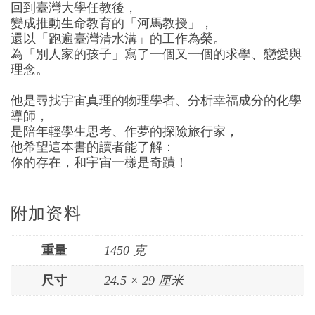
回到臺灣大學任教後，
變成推動生命教育的「河馬教授」，
還以「跑遍臺灣清水溝」的工作為榮。
為「別人家的孩子」寫了一個又一個的求學、戀愛與
理念。
他是尋找宇宙真理的物理學者、分析幸福成分的化學
導師，
是陪年輕學生思考、作夢的探險旅行家，
他希望這本書的讀者能了解：
你的存在，和宇宙一樣是奇蹟！
附加资料
重量
1450 克
尺寸
24.5 × 29 厘米