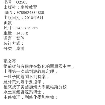
书号：O2505
出版社：宗教教育
ISBN：9789624884838
出版日期：2010年6月
页数：
尺寸：24.5 x 29 cm
重量：1450 g
语言：繁体
装订方式：
分类：桌游
張文亮
從前從前有個住在彰化的問題國中生，
上課第一次聽到波義耳定理，
一肚子問題問不到答案，
意外鬧到幾乎要退學，
後來成了美國加州大學戴維斯分校
水土空氣資源系博士，
主修物理，副修化學和生物；