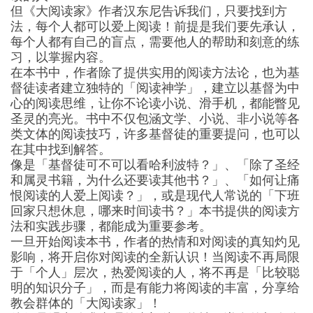
但《大阅读家》作者汉东尼告诉我们，只要找到方
法，每个人都可以爱上阅读！前提是我们要先承认，
每个人都有自己的盲点，需要他人的帮助和刻意的练
习，以掌握内容。
在本书中，作者除了提供实用的阅读方法论，也为基
督徒读者建立独特的「阅读神学」，建立以基督为中
心的阅读思维，让你不论读小说、滑手机，都能瞥见
圣灵的亮光。书中不仅包涵文学、小说、非小说等各
类文体的阅读技巧，许多基督徒的重要提问，也可以
在其中找到解答。
像是「基督徒可不可以看哈利波特？」、「除了圣经
和属灵书籍，为什么还要读其他书？」、「如何让痛
恨阅读的人爱上阅读？」，或是现代人常说的「下班
回家只想休息，哪来时间读书？」本书提供的阅读方
法和实践步骤，都能成为重要参考。
一旦开始阅读本书，作者的热情和对阅读的真知灼见
影响，将开启你对阅读的全新认识！当阅读不再局限
于「个人」层次，热爱阅读的人，将不再是「比较聪
明的知识分子」，而是有能力将阅读的丰富，分享给
教会群体的「大阅读家」！