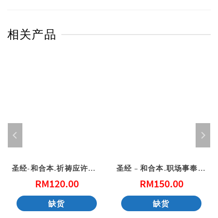
相关产品
圣经-和合本.祈祷应许版.拇指版.蓝色仿皮面.银边.拉链（简体）
圣经 – 和合本.职场事奉版. 红色仿皮面.金边（简体）
RM
120.00
RM
150.00
缺货
缺货