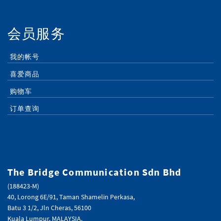
会员服务
我的帐号
喜爱商品
购物车
订单查询
The Bridge Communication Sdn Bhd
(188423-M)
40, Lorong 6E/91, Taman Shamelin Perkasa,
Batu 3 1/2, Jln Cheras, 56100
Kuala Lumpur, MALAYSIA.