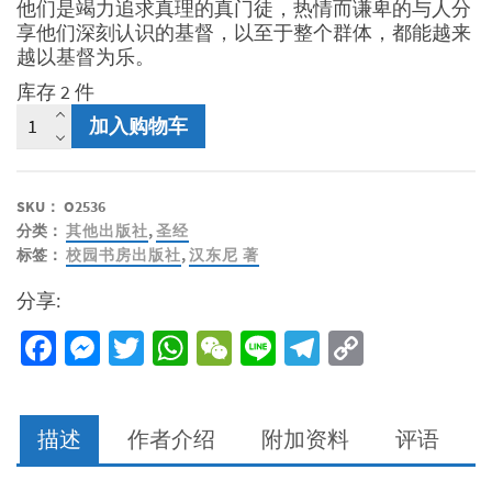
他们是竭力追求真理的真门徒，热情而谦卑的与人分
享他们深刻认识的基督，以至于整个群体，都能越来
越以基督为乐。
库存 2 件
大
加入购物车
阅
读
家
SKU：
O2536
数
分类：
其他出版社
,
圣经
量
标签：
校园书房出版社
,
汉东尼 著
分享:
Facebook
Messenger
Twitter
WhatsApp
WeChat
Line
Telegram
Copy
Link
描述
作者介绍
附加资料
评语