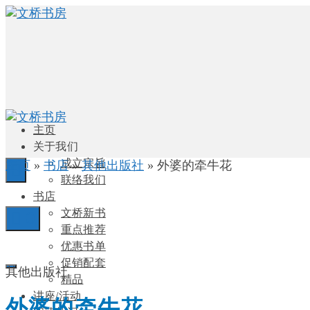
主页
关于我们
成立宗旨
主页
»
书店
»
其他出版社
»
外婆的牵牛花
联络我们
书店
文桥新书
0
重点推荐
优惠书单
促销配套
其他出版社
精品
讲座/活动
外婆的牵牛花