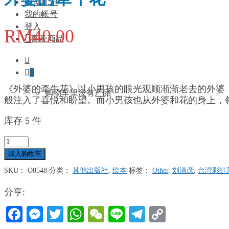
阅读札记
我的帐号
登入
RM
40.00
喜爱商品
0
《外婆的牵牛花》以小男孩的眼光观顾渐渐老去的外婆
购物车里没有产品
般注入了喜悦和盼望。而小男孩也从外婆和花的身上，
库存 5 件
外
婆
加入购物车
的
SKU：
O8548
分类：
其他出版社
,
绘本
标签：
Other
,
刘清彦
,
台湾彩虹
牵
牛
分享:
花
数
Facebook
Messenger
Twitter
WhatsApp
WeChat
Line
Telegram
Copy
量