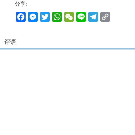
分享:
陷
英
Facebook
Messenger
Twitter
WhatsApp
WeChat
Line
Telegra
Copy
雄
Link
与
无
瑕
评语
基
督
数
量