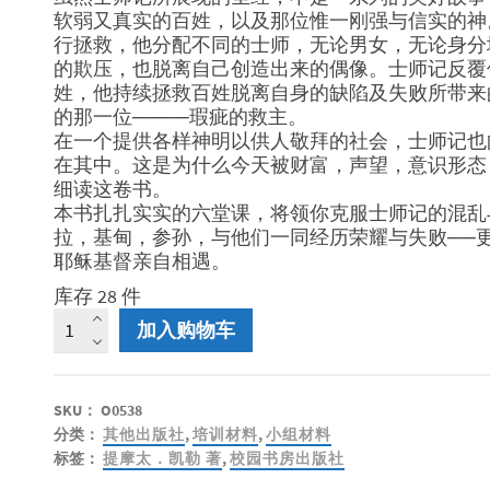
软弱又真实的百姓，以及那位惟一刚强与信实的神
行拯救，他分配不同的士师，无论男女，无论身分
的欺压，也脱离自己创造出来的偶像。士师记反覆
姓，他持续拯救百姓脱离自身的缺陷及失败所带来
的那一位────瑕疵的救主。
在一个提供各样神明以供人敬拜的社会，士师记也
在其中。这是为什么今天被财富，声望，意识形态
细读这卷书。
本书扎扎实实的六堂课，将领你克服士师记的混乱
拉，基甸，参孙，与他们一同经历荣耀与失败──
耶稣基督亲自相遇。
库存 28 件
士
加入购物车
师
记
查
SKU：
O0538
经
分类：
其他出版社
,
培训材料
,
小组材料
材
标签：
提摩太．凯勒 著
,
校园书房出版社
料-
缺