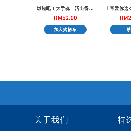
一点空间
燃烧吧！大学魂 – 活出得胜的大学生活
上帝爱你这
0.00
RM
52.00
RM
2
货
加入购物车
关于我们
特