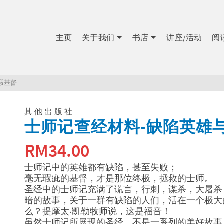
主页
关于我们
书店
讲座/活动
阅
瑕基督
其他出版社
士师记查经材料-缺陷英雄
RM
34.00
士师记中的英雄都有缺陷，甚至失败；
毫无瑕疵的基督，才是那位终极，拯救的士师。
圣经中的士师记充满了谎言，行刺，谋杀，大屠杀
暗的故事，关于一群有缺陷的人们，活在一个极大
么？提摩太‧凯勒牧师说，这是福音！
虽然士师记所展现的圣经，不是一系列的美好故事