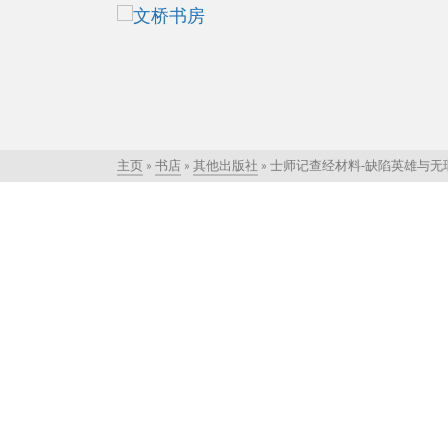
主页
»
书店
»
其他出版社
»
士师记查经材料-缺陷英雄与无