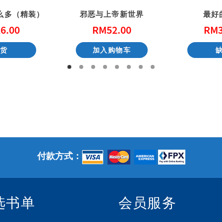
么多（精装）
邪恶与上帝新世界
最好
6.00
RM
52.00
RM
缺货
加入购物车
付款方式：
选书单
会员服务