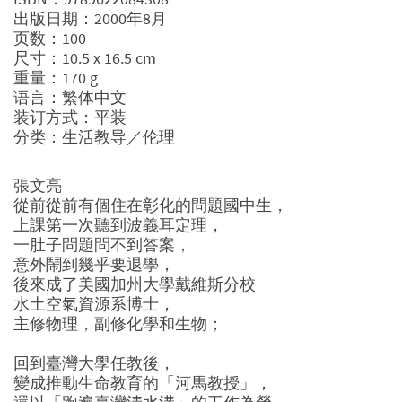
出版日期：2000年8月
页数：100
尺寸：10.5 x 16.5 cm
重量：170 g
语言：繁体中文
装订方式：平装
分类：生活教导／伦理
張文亮
從前從前有個住在彰化的問題國中生，
上課第一次聽到波義耳定理，
一肚子問題問不到答案，
意外鬧到幾乎要退學，
後來成了美國加州大學戴維斯分校
水土空氣資源系博士，
主修物理，副修化學和生物；
回到臺灣大學任教後，
變成推動生命教育的「河馬教授」，