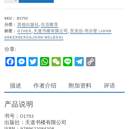
胎
的
真
SKU：
O1793
相
分类：
其他出版社
,
生活教导
数
标签：
OTHER
,
天道书楼有限公司
,
安克伯.韦尔登 (JOHN
量
ANKERBERG&JOHN WELDON)
分享:
Facebook
Messenger
Twitter
WhatsApp
WeChat
Line
Telegram
Copy
Link
描述
作者介绍
附加资料
评语
产品说明
书号：O1793
出版社：天道书楼有限公司
ISBN：9789622084308