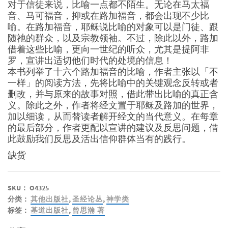
对于信徒来说，比喻一点都不陌生。无论在马太福
音、马可福音，抑或在路加福音，都会出现不少比
喻。在路加福音，耶稣说比喻的对象可以是门徒、跟
随祂的群众，以及宗教领袖。不过，除此以外，路加
借着这些比喻，更向一世纪的听众，尤其是提阿非
罗，宣讲出适切他们时代的处境的信息！
本书列举了十六个路加福音的比喻，作者主张以「不
一样」的阅读方法，先将比喻中的关键观念反转或者
删改，并与原来的故事对照，借此带出比喻的真正含
义。除此之外，作者将经文置于耶稣及路加的世界，
加以细读，从而替读者解开经文的当代意义。在每章
的最后部分，作者更配以宣讲的建议及反思问题，借
此鼓励我们反思及活出信仰群体当有的践行。
缺货
SKU：
O4325
分类：
其他出版社
,
圣经论丛
,
神学类
标签：
基道出版社
,
曾思瀚 著