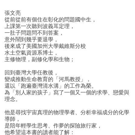
張文亮
從前從前有個住在彰化的問題國中生，
上課第一次聽到波義耳定理，
一肚子問題問不到答案，
意外鬧到幾乎要退學，
後來成了美國加州大學戴維斯分校
水土空氣資源系博士，
主修物理，副修化學和生物；
回到臺灣大學任教後，
變成推動生命教育的「河馬教授」，
還以「跑遍臺灣清水溝」的工作為榮。
為「別人家的孩子」寫了一個又一個的求學、戀愛與
理念。
他是尋找宇宙真理的物理學者、分析幸福成分的化學
導師，
是陪年輕學生思考、作夢的探險旅行家，
他希望這本書的讀者能了解：