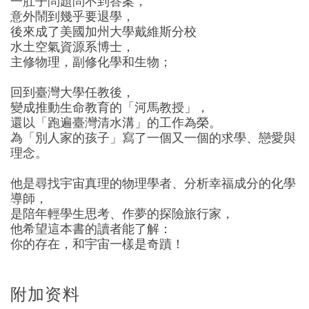
一肚子問題問不到答案，
意外鬧到幾乎要退學，
後來成了美國加州大學戴維斯分校
水土空氣資源系博士，
主修物理，副修化學和生物；
回到臺灣大學任教後，
變成推動生命教育的「河馬教授」，
還以「跑遍臺灣清水溝」的工作為榮。
為「別人家的孩子」寫了一個又一個的求學、戀愛與
理念。
他是尋找宇宙真理的物理學者、分析幸福成分的化學
導師，
是陪年輕學生思考、作夢的探險旅行家，
他希望這本書的讀者能了解：
你的存在，和宇宙一樣是奇蹟！
附加资料