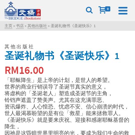
0
主页
»
书店
»
其他出版社
»
圣诞礼物书《圣诞快乐》1
其他出版社
圣诞礼物书《圣诞快乐》1
RM
16.00
「耶稣降生」是上帝的计划，是世人的希望。
世界的商业行销误导了圣诞节真实的意义，
将虚构的「圣诞老人」塑造成圣诞节的主角，
铃铛声遮盖了赞美声。尤其在这充满罪恶、
资讯爆炸、人心惶恐、忧虑不安、信心崩溃的时代，
世人最渴慕盼望的是有位「救星」能来拯救罪人。
《圣诞快乐》就是要来庆祝、迎接和感谢耶稣基督的
降生，
因祂是这昏暗世界里明亮的光，要成为我们生命的救