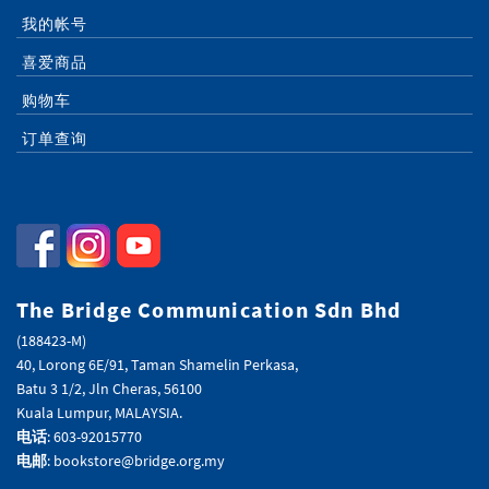
我的帐号
喜爱商品
购物车
订单查询
The Bridge Communication Sdn Bhd
(188423-M)
40, Lorong 6E/91, Taman Shamelin Perkasa,
Batu 3 1/2, Jln Cheras, 56100
Kuala Lumpur, MALAYSIA.
电话
: 603-92015770
电邮
: bookstore@bridge.org.my