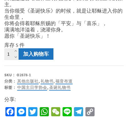
主。
当你领受《圣诞快乐》的时候，就是让耶稣进入你的
生命里，
你将会得着耶稣所赐的「平安」与「喜乐」，
满满地洋溢着，浇灌你身。
愿你「圣诞快乐」！
库存 5 件
圣
加入购物车
诞
礼
物
SKU：
O2878-1
书
分类：
其他出版社
,
礼物书
,
福音布道
《圣
标签：
中国主日学协会
,
圣诞礼物书
诞
快
分享:
乐》
1
Facebook
Messenger
Twitter
WhatsApp
WeChat
Line
Telegram
Copy
数
Link
量