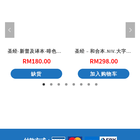
圣经-新普及译本‧啡色仿皮面‧银边（中英）(简体)
圣经 – 和合本.NIV.大字版.黑色复合皮面‧金边 中英对照（简体）
RM
180.00
RM
298.00
缺货
加入购物车