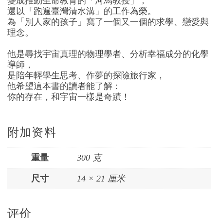
變成推動生命教育的「河馬教授」，
還以「跑遍臺灣清水溝」的工作為榮。
為「別人家的孩子」寫了一個又一個的求學、戀愛與
理念。
他是尋找宇宙真理的物理學者、分析幸福成分的化學
導師，
是陪年輕學生思考、作夢的探險旅行家，
他希望這本書的讀者能了解：
你的存在，和宇宙一樣是奇蹟！
附加资料
重量
300 克
尺寸
14 × 21 厘米
评价