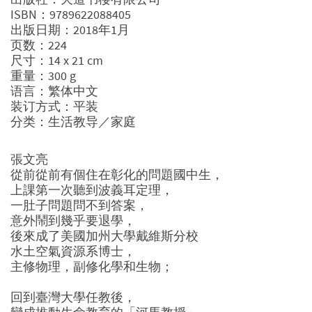
ISBN：9789622088405
出版日期：2018年1月
页数：224
尺寸：14 x 21 cm
重量：300 g
语言：繁体中文
装订方式：平装
分类：生活教导／家庭
張文亮
從前從前有個住在彰化的問題國中生，
上課第一次聽到波義耳定理，
一肚子問題問不到答案，
意外鬧到幾乎要退學，
後來成了美國加州大學戴維斯分校
水土空氣資源系博士，
主修物理，副修化學和生物；
回到臺灣大學任教後，