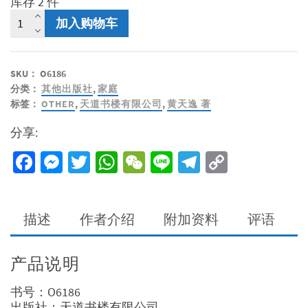
库存 2 件
为
加入购物车
成
长
说
SKU：
O6186
故
分类：
其他出版社
,
家庭
事
标签：
OTHER
,
天道书楼有限公司
,
黄天逸 著
数
量
分享:
Facebook
Messenger
Twitter
WhatsApp
WeChat
Line
Telegram
Copy
Link
描述
作者介绍
附加资料
评语
产品说明
书号：O6186
出版社：天道书楼有限公司