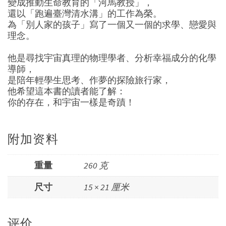
變成推動生命教育的「河馬教授」，
還以「跑遍臺灣清水溝」的工作為榮。
為「別人家的孩子」寫了一個又一個的求學、戀愛與
理念。
他是尋找宇宙真理的物理學者、分析幸福成分的化學
導師，
是陪年輕學生思考、作夢的探險旅行家，
他希望這本書的讀者能了解：
你的存在，和宇宙一樣是奇蹟！
附加资料
重量
260 克
尺寸
15 × 21 厘米
评价