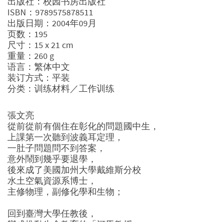
出版社：校园书房出版社
ISBN：9789575878511
出版日期：2004年09月
页数：195
尺寸：15 x 21 cm
重量：260 g
语言：繁体中文
装订方式：平装
分类：训练材料／工作训练
張文亮
從前從前有個住在彰化的問題國中生，
上課第一次聽到波義耳定理，
一肚子問題問不到答案，
意外鬧到幾乎要退學，
後來成了美國加州大學戴維斯分校
水土空氣資源系博士，
主修物理，副修化學和生物；
回到臺灣大學任教後，