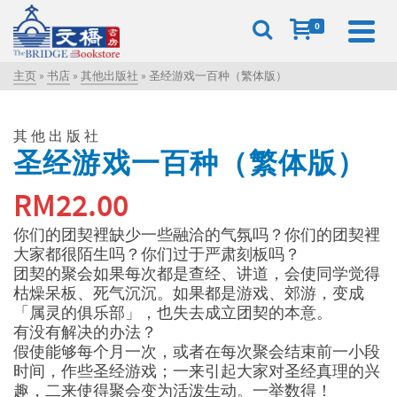
0
主页
»
书店
»
其他出版社
»
圣经游戏一百种（繁体版）
其他出版社
圣经游戏一百种（繁体版）
RM
22.00
你们的团契裡缺少一些融洽的气氛吗？你们的团契裡
大家都很陌生吗？你们过于严肃刻板吗？
团契的聚会如果每次都是查经、讲道，会使同学觉得
枯燥呆板、死气沉沉。如果都是游戏、郊游，变成
「属灵的俱乐部」，也失去成立团契的本意。
有没有解决的办法？
假使能够每个月一次，或者在每次聚会结束前一小段
时间，作些圣经游戏；一来引起大家对圣经真理的兴
趣，二来使得聚会变为活泼生动。一举数得！