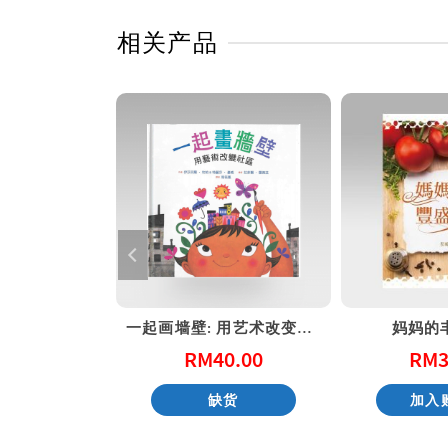
相关产品
现在，决定未来 – 给基督徒青年的20个属灵忠告
一起画墙壁: 用艺术改变社区 (港版)
妈妈的
8.00
RM
40.00
RM
3
货
缺货
加入