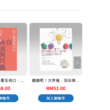
在休戚与共里看见伤口 – 给心灵创伤（二版）
燃烧吧！大学魂 – 活出得胜的大学生活
48.00
RM
52.00
RM
购物车
加入购物车