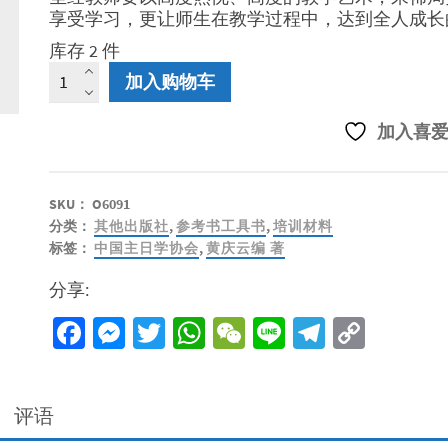
享受学习，更让师生在教学过程中，达到全人成长
库存 2 件
圣
加入购物车
经
教
加入喜
学
实
用
手
SKU：
O6091
册
分类：
其他出版社
,
参考书工具书
,
培训材料
(POD)
标签：
中国主日学协会
,
黄庆云编 著
数
分享:
量
Facebook
Messenger
Twitter
WhatsApp
WeChat
Line
Telegra
Copy
Link
评语