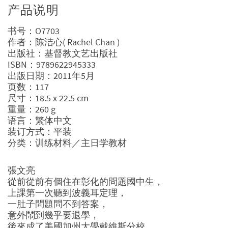
产品说明
书号：O7703
作者：陈洁心( Rachel Chan )
出版社：基督教文艺出版社
ISBN：9789622945333
出版日期：2011年5月
页数：117
尺寸：18.5 x 22.5 cm
重量：260 g
语言：繁体中文
装订方式：平装
分类：训练材料／主日学教材
張文亮
從前從前有個住在彰化的問題國中生，
上課第一次聽到波義耳定理，
一肚子問題問不到答案，
意外鬧到幾乎要退學，
後來成了美國加州大學戴維斯分校