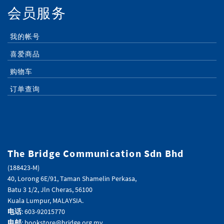
会员服务
我的帐号
喜爱商品
购物车
订单查询
The Bridge Communication Sdn Bhd
(188423-M)
40, Lorong 6E/91, Taman Shamelin Perkasa,
Batu 3 1/2, Jln Cheras, 56100
Kuala Lumpur, MALAYSIA.
电话
: 603-92015770
电邮
: bookstore@bridge.org.my