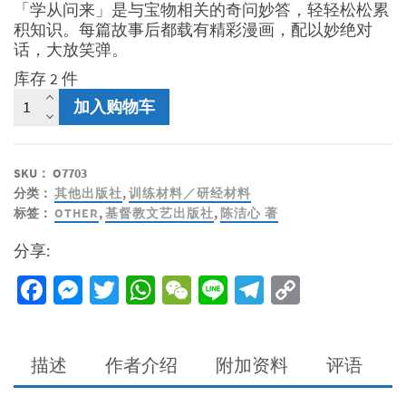
「学从问来」是与宝物相关的奇问妙答，轻轻松松累
积知识。每篇故事后都载有精彩漫画，配以妙绝对
话，大放笑弹。
库存 2 件
圣
加入购物车
经
探
知
SKU：
O7703
2
分类：
其他出版社
,
训练材料／研经材料
-
标签：
OTHER
,
基督教文艺出版社
,
陈洁心 著
圣
经
分享:
宝
物
Facebook
Messenger
Twitter
WhatsApp
WeChat
Line
Telegram
Copy
开
Link
心
找
数
描述
作者介绍
附加资料
评语
量