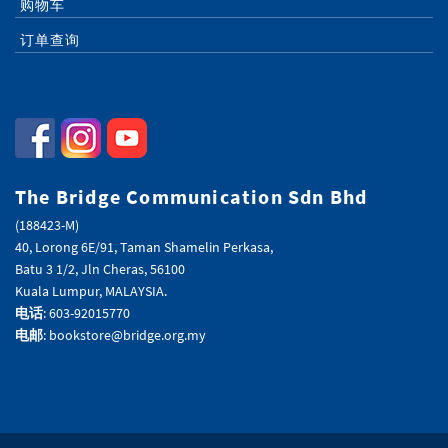
购物车
订单查询
The Bridge Communication Sdn Bhd
(188423-M)
40, Lorong 6E/91, Taman Shamelin Perkasa,
Batu 3 1/2, Jln Cheras, 56100
Kuala Lumpur, MALAYSIA.
电话
: 603-92015770
电邮
: bookstore@bridge.org.my