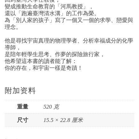
變成推動生命教育的「河馬教授」，
還以「跑遍臺灣清水溝」的工作為榮。
為「別人家的孩子」寫了一個又一個的求學、戀愛與
理念。
他是尋找宇宙真理的物理學者、分析幸福成分的化學
導師，
是陪年輕學生思考、作夢的探險旅行家，
他希望這本書的讀者能了解：
你的存在，和宇宙一樣是奇蹟！
附加资料
重量
520 克
尺寸
15.5 × 22.8 厘米