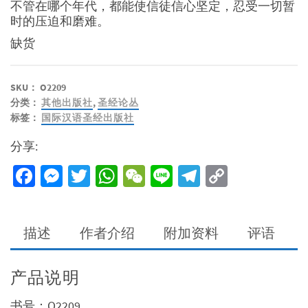
不管在哪个年代，都能使信徒信心坚定，忍受一切暂
时的压迫和磨难。
缺货
SKU：
O2209
分类：
其他出版社
,
圣经论丛
标签：
国际汉语圣经出版社
分享:
Facebook
Messenger
Twitter
WhatsApp
WeChat
Line
Telegram
Copy
Link
描述
作者介绍
附加资料
评语
产品说明
书号：O2209