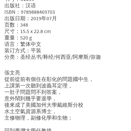
出版社：汉语
ISBN：9789888469703
出版日期：2019年07月
页数：348
尺寸：15.5 x 22.8 cm
重量：520 g
语言：繁体中文
装订方式：平装
分类：圣经丛书/释经/何西亚/阿摩斯/弥迦
張文亮
從前從前有個住在彰化的問題國中生，
上課第一次聽到波義耳定理，
一肚子問題問不到答案，
意外鬧到幾乎要退學，
後來成了美國加州大學戴維斯分校
水土空氣資源系博士，
主修物理，副修化學和生物；
回到臺灣大學任教後，