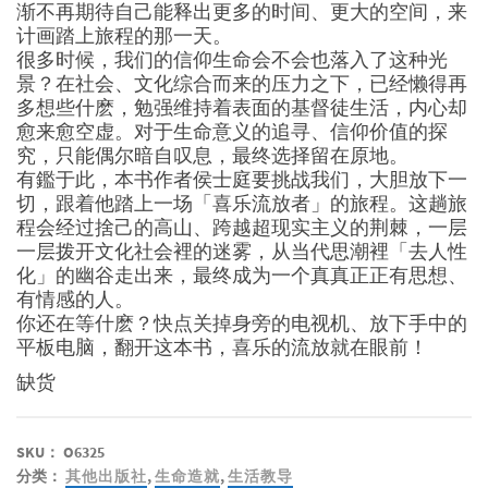
渐不再期待自己能释出更多的时间、更大的空间，来
计画踏上旅程的那一天。
很多时候，我们的信仰生命会不会也落入了这种光
景？在社会、文化综合而来的压力之下，已经懒得再
多想些什麽，勉强维持着表面的基督徒生活，内心却
愈来愈空虚。对于生命意义的追寻、信仰价值的探
究，只能偶尔暗自叹息，最终选择留在原地。
有鑑于此，本书作者侯士庭要挑战我们，大胆放下一
切，跟着他踏上一场「喜乐流放者」的旅程。这趟旅
程会经过捨己的高山、跨越超现实主义的荆棘，一层
一层拨开文化社会裡的迷雾，从当代思潮裡「去人性
化」的幽谷走出来，最终成为一个真真正正有思想、
有情感的人。
你还在等什麽？快点关掉身旁的电视机、放下手中的
平板电脑，翻开这本书，喜乐的流放就在眼前！
缺货
SKU：
O6325
分类：
其他出版社
,
生命造就
,
生活教导