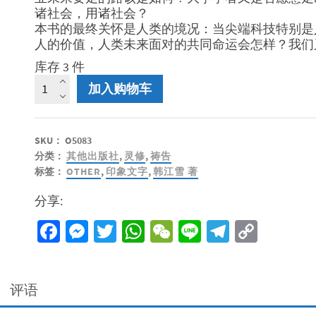
诸社会，用诸社会？
本书的最终关怀是人类的境况：当尖端科技特别是
人的价值，人类未来面对的共同命运会怎样？我们
库存 3 件
后
加入购物车
就
业
社
SKU：
O5083
会
分类：
其他出版社
,
灵修
,
祷告
-
标签：
OTHER
,
印象文字
,
韩江雪 著
谁
是
分享:
科
技
Facebook
Messenger
Twitter
WhatsApp
WeChat
Line
Telegra
Copy
贵
Link
族？
谁
的
评语
人
工