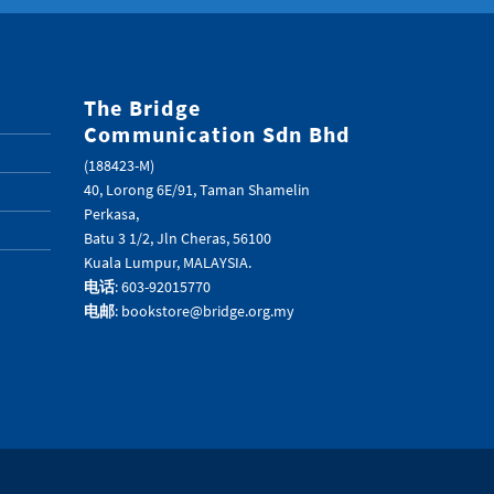
The Bridge
Communication Sdn Bhd
(188423-M)
40, Lorong 6E/91, Taman Shamelin
Perkasa,
Batu 3 1/2, Jln Cheras, 56100
Kuala Lumpur, MALAYSIA.
电话
: 603-92015770
电邮
: bookstore@bridge.org.my