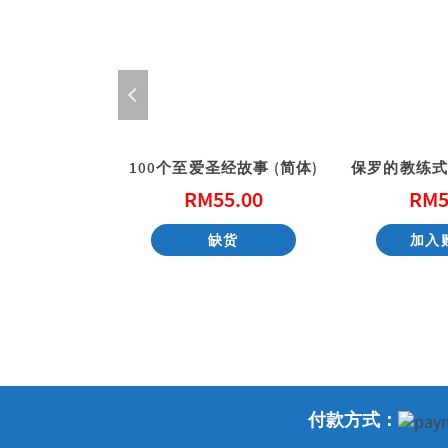
国际释经应用-申命记 上（简体）
100个至爱圣经故事 (简体)
9.00
RM
55.00
RM
5
货
缺货
加入
付款方式：