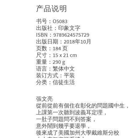
产品说明
书号：O5083
出版社：印象文字
ISBN：9789624575729
出版日期：2018年10月
页数：184 页
尺寸：15 x 21 cm
重量：290 g
语言：繁体中文
装订方式：平装
分类：信徒生活
張文亮
從前從前有個住在彰化的問題國中生，
上課第一次聽到波義耳定理，
一肚子問題問不到答案，
意外鬧到幾乎要退學，
後來成了美國加州大學戴維斯分校