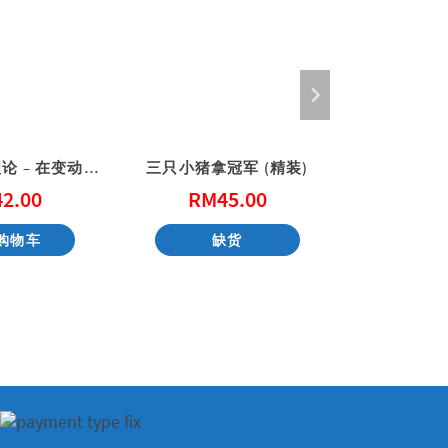
上帝的混沌理论 – 在变动中赐予新生命
三只小猪拿冠军 (精装)
给上帝
42.00
RM
45.00
RM
购物车
缺货