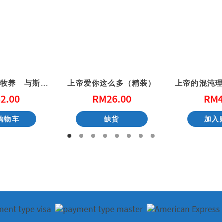
保罗的教练式牧养 – 与斯托得一起读提摩太前后书、提多书
上帝爱你这么多（精装）
2.00
RM
26.00
RM
购物车
缺货
加入