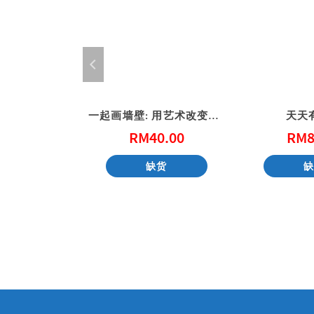
公共的信仰-基督徒社会参与的第一课
一起画墙壁: 用艺术改变社区 (港版)
天天
1.00
RM
40.00
RM
8
购物车
缺货