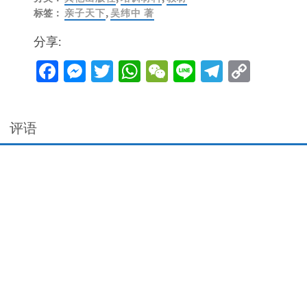
标签：
亲子天下
,
吴纬中 著
分享:
Facebook
Messenger
Twitter
WhatsApp
WeChat
Line
Telegra
Copy
Link
评语