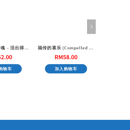
燃烧吧！大学魂 – 活出得胜的大学生活
福传的喜乐 (Compelled by Joy)
52.00
RM
58.00
RM
购物车
加入购物车
加入