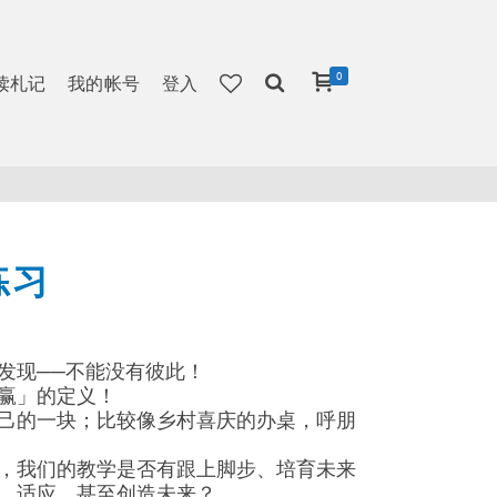
0
读札记
我的帐号
登入
练习
发现──不能没有彼此！
「赢」的定义！
己的一块；比较像乡村喜庆的办桌，呼朋
，我们的教学是否有跟上脚步、培育未来
、适应，甚至创造未来？