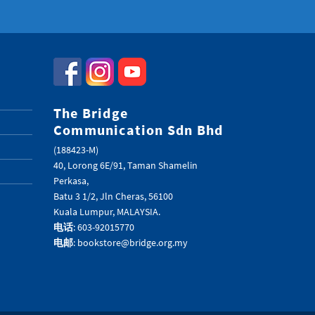
The Bridge
Communication Sdn Bhd
(188423-M)
40, Lorong 6E/91, Taman Shamelin
Perkasa,
Batu 3 1/2, Jln Cheras, 56100
Kuala Lumpur, MALAYSIA.
电话
: 603-92015770
电邮
: bookstore@bridge.org.my