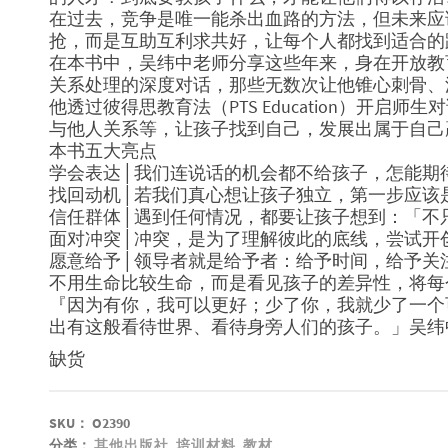
在过去，竞争是唯一能杀出血路的方法，但未来应
抢，而是互助互利求共好，让每个人都找到适合的
在本书中，吴纬中老师分享这些年来，身在开放教
关系处理的深度对话，那些无数次让他锥心刺骨、
他透过彼得思教育法（PTS Education）开启
与他人关系等，让孩子找到自己，发展出属于自己
本书五大亮点
学会表达│我们连说话的机会都不给孩子，怎能期
找回动机│若我们真心想让孩子独立，第一步应该
信任群体│遇到任何情况，都要让孩子想到：「不
面对冲突│冲突，是为了理解彼此的底线，尝试开
愿意给予│领导者就是给予者：给予时间，给予关
不用生命比较生命，而是看见孩子的差异性，将每
『因为有你，我可以更好；少了你，我就少了一个
出有这般看待世界、看待身旁人们的孩子。」吴纬
缺货
SKU：
O2390
分类：
其他出版社
,
培训材料
,
教材