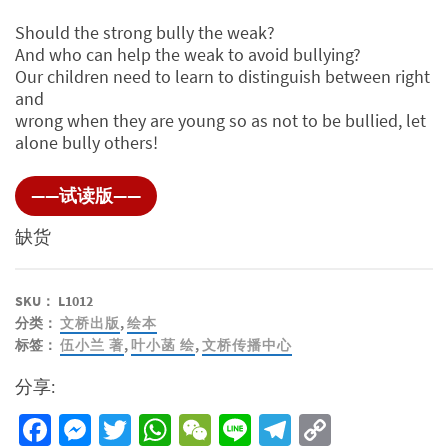
Should the strong bully the weak?
And who can help the weak to avoid bullying?
Our children need to learn to distinguish between right
and
wrong when they are young so as not to be bullied, let
alone bully others!
——试读版——
缺货
SKU：
L1012
分类：
文桥出版
,
绘本
标签：
伍小兰 著
,
叶小菡 绘
,
文桥传播中心
分享:
Facebook
Messenger
Twitter
WhatsApp
WeChat
Line
Telegram
Copy