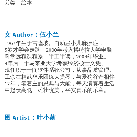
分类：绘本
文 Author：伍小兰
1967年生于吉隆坡。自幼患小儿麻痹症，
5岁才学会走路。2000年考入博特拉大学电脑
科学远程课程系，半工半读，2004年毕业。
4年后，于马来亚大学考获经济硕士文凭。
现任职于一间软件系统公司，从事品质管理。
工余在精武华乐团练大提琴，与爱狗谷奇相伴
12年，靠着主的恩典与大能，每天演奏着生活
中起伏高低，雄壮优美，平安喜乐的乐章。
图 Artist：叶小菡