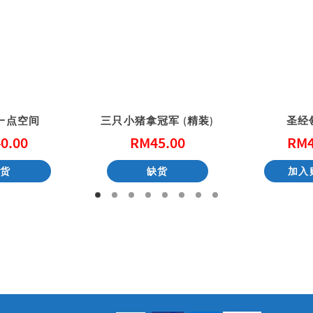
一点空间
三只小猪拿冠军 (精装)
圣经
0.00
RM
45.00
RM
缺货
缺货
加入