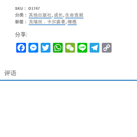
SKU：
O1747
分类：
其他出版社
,
成长
,
生命造就
标签：
克瑞丝．卡尔森著
,
橄榄
分享:
Facebook
Messenger
Twitter
WhatsApp
WeChat
Line
Telegra
Copy
Link
评语