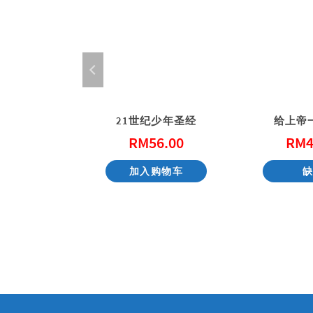
么多（精装）
21世纪少年圣经
给上帝
6.00
RM
56.00
RM
4
货
加入购物车