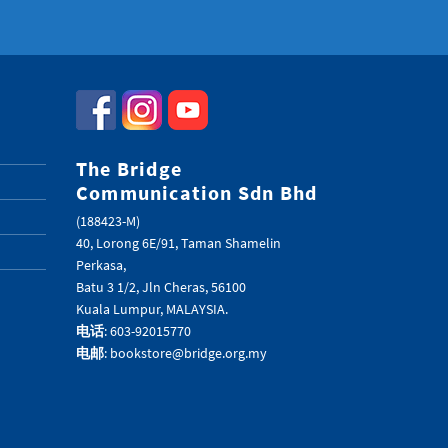
The Bridge
Communication Sdn Bhd
(188423-M)
40, Lorong 6E/91, Taman Shamelin
Perkasa,
Batu 3 1/2, Jln Cheras, 56100
Kuala Lumpur, MALAYSIA.
电话
: 603-92015770
电邮
: bookstore@bridge.org.my