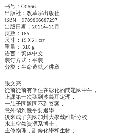
书号：O0666
出版社：改革宗出版社
ISBN：9789866687297
出版日期：2011年11月
页数：185
尺寸：15 X 21 cm
重量： 310 g
语言：繁体中文
装订方式：平装
分类：生命造就／讲章
張文亮
從前從前有個住在彰化的問題國中生，
上課第一次聽到波義耳定理，
一肚子問題問不到答案，
意外鬧到幾乎要退學，
後來成了美國加州大學戴維斯分校
水土空氣資源系博士，
主修物理，副修化學和生物；