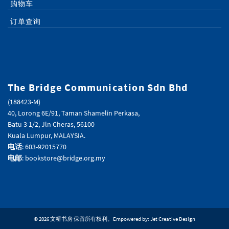
购物车
订单查询
The Bridge Communication Sdn Bhd
(188423-M)
40, Lorong 6E/91, Taman Shamelin Perkasa,
Batu 3 1/2, Jln Cheras, 56100
Kuala Lumpur, MALAYSIA.
电话
: 603-92015770
电邮
: bookstore@bridge.org.my
© 2026 文桥书房 保留所有权利。Empowered by:
Jet Creative Design