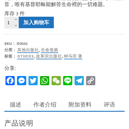
音，唯有基督耶稣能解答生命裡的一切难题。
库存 3 件
创
加入购物车
世
纪
中
SKU：
O0666
的
分类：
其他出版社
,
生命造就
福
标签：
OTHERS
,
改革宗出版社
,
钟马田 著
音
数
分享:
量
Facebook
Messenger
Twitter
WhatsApp
WeChat
Line
Telegram
Copy
Link
描述
作者介绍
附加资料
评语
产品说明