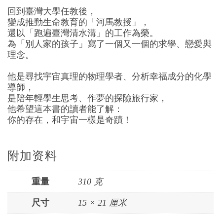
回到臺灣大學任教後，
變成推動生命教育的「河馬教授」，
還以「跑遍臺灣清水溝」的工作為榮。
為「別人家的孩子」寫了一個又一個的求學、戀愛與
理念。
他是尋找宇宙真理的物理學者、分析幸福成分的化學
導師，
是陪年輕學生思考、作夢的探險旅行家，
他希望這本書的讀者能了解：
你的存在，和宇宙一樣是奇蹟！
附加资料
重量
310 克
尺寸
15 × 21 厘米