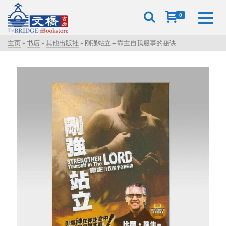
0
主页
»
书店
»
其他出版社
»
刚强站立 – 靠主自我服事的秘诀