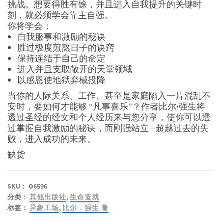
挑战。想要得胜有馀，并且进入自我提升的关键时
刻，就必须学会靠主自强。
你将学会：
自我服事和激励的秘诀
胜过极度煎熬日子的诀窍
保持连结于自己的命定
进入并且支取敞开的天堂领域
以感恩使地狱弃械投降
当你的人际关系、工作、甚至是家庭陷入一片混乱不
安时，要如何才能够 “凡事喜乐”？作者比尔
·
强生将
透过圣经的经文和个人经历来与您分享，使你可以透
过掌握自我激励的秘诀，而刚强站立—超越过去的失
败，进入成功的未来。
缺货
SKU：
O6596
分类：
其他出版社
,
生命造就
标签：
异象工场
,
比尔．强生 著