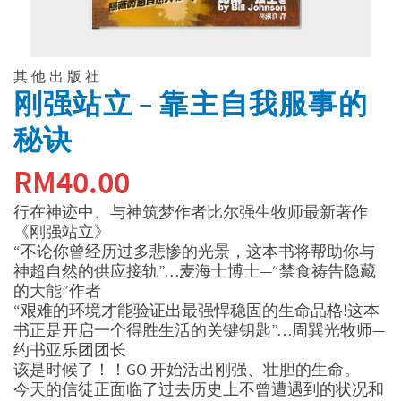
其他出版社
刚强站立 – 靠主自我服事的
秘诀
RM
40.00
行在神迹中、与神筑梦作者比尔强生牧师最新著作
《刚强站立》
“不论你曾经历过多悲惨的光景，这本书将帮助你与
神超自然的供应接轨”…麦海士博士—“禁食祷告隐藏
的大能”作者
“艰难的环境才能验证出最强悍稳固的生命品格!这本
书正是开启一个得胜生活的关键钥匙”…周巽光牧师—
约书亚乐团团长
该是时候了！！GO 开始活出刚强、壮胆的生命。
今天的信徒正面临了过去历史上不曾遭遇到的状况和