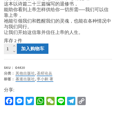
这本以诗篇二十三篇编写的退修书，
能助你看到上帝怎样供给你一切所需──我们可以信
靠上帝，
祂能引领我们和甦醒我们的灵魂，也能在各种情况中
与我们同行。
让我们开始这信靠并信任上帝的人生。
库存 2 件
凡
加入购物车
事
信
靠
SKU：
O4420
-
分类：
其他出版社
,
圣经论丛
诗
标签：
基道出版社
,
李小釧 著
篇
二
分享:
十
三
Facebook
Messenger
Twitter
WhatsApp
WeChat
Line
Telegram
Copy
篇
Link
数
量