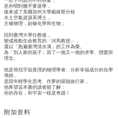
一肚子問題問不到答案，
意外鬧到幾乎要退學，
後來成了美國加州大學戴維斯分校
水土空氣資源系博士，
主修物理，副修化學和生物；
回到臺灣大學任教後，
變成推動生命教育的「河馬教授」，
還以「跑遍臺灣清水溝」的工作為榮。
為「別人家的孩子」寫了一個又一個的求學、戀愛與
理念。
他是尋找宇宙真理的物理學者、分析幸福成分的化學
導師，
是陪年輕學生思考、作夢的探險旅行家，
他希望這本書的讀者能了解：
你的存在，和宇宙一樣是奇蹟！
附加资料