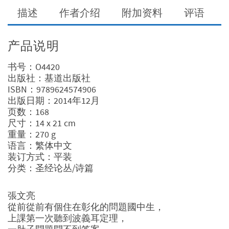
描述
作者介绍
附加资料
评语
产品说明
书号：O4420
出版社：基道出版社
ISBN：9789624574906
出版日期：2014年12月
页数：168
尺寸：14 x 21 cm
重量：270 g
语言：繁体中文
装订方式：平装
分类：圣经论丛/诗篇
張文亮
從前從前有個住在彰化的問題國中生，
上課第一次聽到波義耳定理，