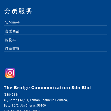
会员服务
我的帐号
喜爱商品
购物车
订单查询
The Bridge Communication Sdn Bhd
(188423-M)
40, Lorong 6E/91, Taman Shamelin Perkasa,
Batu 3 1/2, Jln Cheras, 56100
Kuala Lumpur, MALAYSIA.