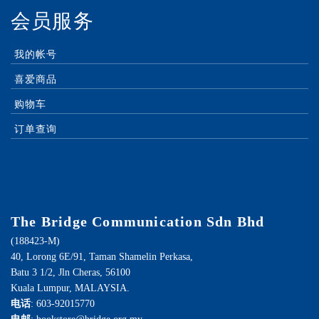
会员服务
我的帐号
喜爱商品
购物车
订单查询
The Bridge Communication Sdn Bhd
(188423-M)
40, Lorong 6E/91, Taman Shamelin Perkasa,
Batu 3 1/2, Jln Cheras, 56100
Kuala Lumpur, MALAYSIA.
电话
: 603-92015770