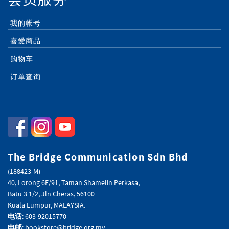
我的帐号
喜爱商品
购物车
订单查询
The Bridge Communication Sdn Bhd
(188423-M)
40, Lorong 6E/91, Taman Shamelin Perkasa,
Batu 3 1/2, Jln Cheras, 56100
Kuala Lumpur, MALAYSIA.
电话
: 603-92015770
电邮
: bookstore@bridge.org.my