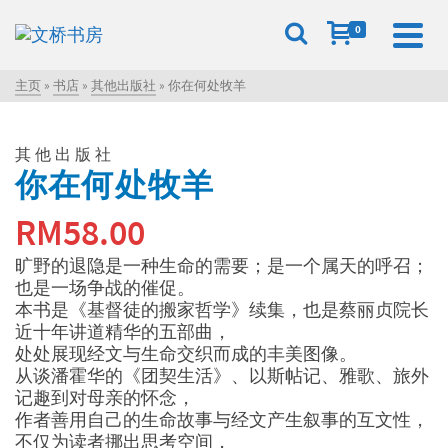
0
主页
»
书店
»
其他出版社
»
你在何处牧羊
其他出版社
你在何处牧羊
RM
58.00
旷野的退隐是一种生命的需要；是一个属天的呼召；
也是一场争战的催促。
本书是《基督徒的搬家哲学》续集，也是蔡丽贞院长
近十年讲道精华的五部曲，
处处展现经文与生命交织而成的丰美图像。
从谈潘霍华的《团契生活》、以斯帖记、雅歌、旅外
记趣到对母亲的怀念，
作者善用自己的生命故事与经文产生叙事的互文性，
不仅为读者挪出思考空间，