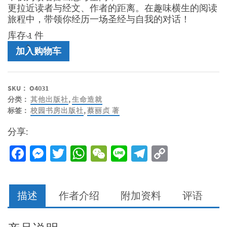
更拉近读者与经文、作者的距离。在趣味横生的阅读
旅程中，带领你经历一场圣经与自我的对话！
库存 1 件
你
加入购物车
在
何
处
SKU：
O4031
牧
分类：
其他出版社
,
生命造就
羊
标签：
校园书房出版社
,
蔡丽贞 著
数
量
分享:
Facebook
Messenger
Twitter
WhatsApp
WeChat
Line
Telegram
Copy
Link
描述
作者介绍
附加资料
评语