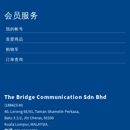
会员服务
我的帐号
喜爱商品
购物车
订单查询
The Bridge Communication Sdn Bhd
(188423-M)
40, Lorong 6E/91, Taman Shamelin Perkasa,
Batu 3 1/2, Jln Cheras, 56100
Kuala Lumpur, MALAYSIA.