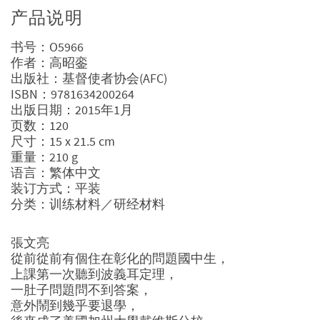
产品说明
书号：O5966
作者：高昭銮
出版社：基督使者协会(AFC)
ISBN：9781634200264
出版日期：2015年1月
页数：120
尺寸：15 x 21.5 cm
重量：210 g
语言：繁体中文
装订方式：平装
分类：训练材料／研经材料
張文亮
從前從前有個住在彰化的問題國中生，
上課第一次聽到波義耳定理，
一肚子問題問不到答案，
意外鬧到幾乎要退學，