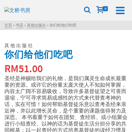
0
主页
»
书店
»
其他出版社
»
你们给他们吃吧
其他出版社
你们给他们吃吧
RM
51.00
圣经是神赐给我们的礼物，是我们属灵生命成长最重
要的资源。或许它的份量太庞大使人不知如何掌握，
内容太广阔不容易吸收，导致许多基督徒望之可畏而
退缩，宁可寻求简易或感性的方式来代替查考神的
话，实在可惜！如何帮助基督徒乐意以查考圣经来亲
近神，并以此增长灵命，是个重要的课题值得努力及
深思。 本书着重于如何在团契、查经班、或小组聚会
进行小组查经。以神的话为基督徒生活分担分享的共
同根基；以一起查经的方式培养基督徒的读经习惯及