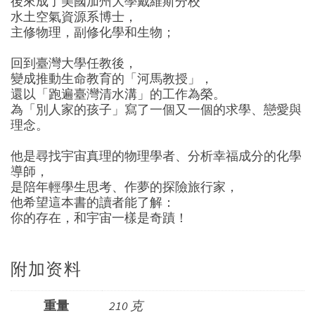
後來成了美國加州大學戴維斯分校
水土空氣資源系博士，
主修物理，副修化學和生物；
回到臺灣大學任教後，
變成推動生命教育的「河馬教授」，
還以「跑遍臺灣清水溝」的工作為榮。
為「別人家的孩子」寫了一個又一個的求學、戀愛與
理念。
他是尋找宇宙真理的物理學者、分析幸福成分的化學
導師，
是陪年輕學生思考、作夢的探險旅行家，
他希望這本書的讀者能了解：
你的存在，和宇宙一樣是奇蹟！
附加资料
重量
210 克