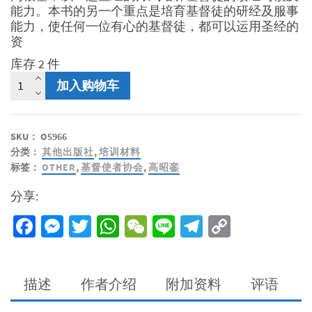
能力。本书的另一个重点是培育基督徒的研经及服事
能力，使任何一位有心的基督徒，都可以运用圣经的
资
库存 2 件
你
加入购物车
们
给
他
SKU：
O5966
们
分类：
其他出版社
,
培训材料
吃
标签：
OTHER
,
基督使者协会
,
高昭銮
吧
数
分享:
量
Facebook
Messenger
Twitter
WhatsApp
WeChat
Line
Telegram
Copy
Link
描述
作者介绍
附加资料
评语