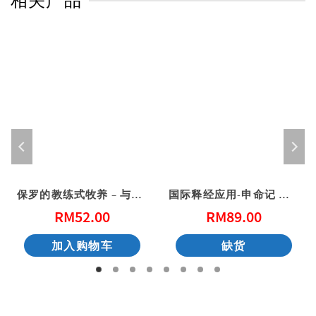
相关产品
保罗的教练式牧养 – 与斯托得一起读提摩太前后书、提多书
国际释经应用-申命记 上（简体）
RM
52.00
RM
89.00
加入购物车
缺货