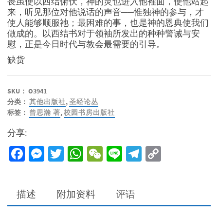
畏虽使以西结俯伏，神的灵也进入他裡面，使他站起
来，听见那位对他说话的声音──惟独神的参与，才
使人能够顺服祂；最困难的事，也是神的恩典使我们
做成的。以西结书对于领袖所发出的种种警诫与安
慰，正是今日时代与教会最需要的引导。
缺货
SKU：
O3941
分类：
其他出版社
,
圣经论丛
标签：
曾思瀚 著
,
校园书房出版社
分享:
Facebook
Messenger
Twitter
WhatsApp
WeChat
Line
Telegram
Copy
Link
描述
附加资料
评语