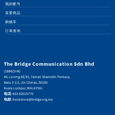
我的帐号
喜爱商品
购物车
订单查询
The Bridge Communication Sdn Bhd
(188423-M)
40, Lorong 6E/91, Taman Shamelin Perkasa,
Batu 3 1/2, Jln Cheras, 56100
Kuala Lumpur, MALAYSIA.
电话
: 603-92015770
电邮
: bookstore@bridge.org.my