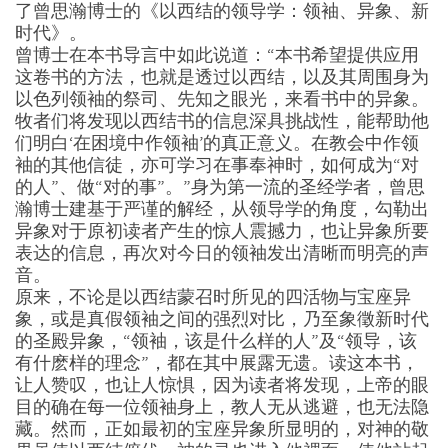
了曾思瀚博士的《以西结的领导学：领袖、异象、新
时代》。
曾博士在本书导言中如此说道：“本书希望提供应用
这卷书的方法，也就是透过以西结，以及其周围身为
以色列领袖的祭司、先知之眼光，来看书中的异象。
牧者们将发现以西结书的信息深具挑战性，能帮助他
们明白‘在困境中作领袖’的真正意义。在教会中作领
袖的其他信徒，亦可学习在事奉神时，如何成为“对
的人”、做“对的事”。”身为第一流的圣经学者，曾思
瀚博士建基于严谨的解经，从领导学的角度，勾勒出
异象对于原初读者产生的惊人震撼力，也让异象所要
表达的信息，再次对今日的领袖发出清晰而明亮的声
音。
原来，不论是以西结蒙召时所见的四活物与宝座异
象，或是真假领袖之间的强烈对比，乃至象徵新时代
的圣殿异象，“领袖，该是什么样的人”及“领导，该
有什麽样的理念”，都在其中展露无遗。读这本书，
让人赞叹，也让人惊惧，因为读者将发现，上帝的眼
目的确在每一位领袖身上，教人无从逃避，也无法隐
藏。然而，正如最初的宝座异象所显明的，对神的敬