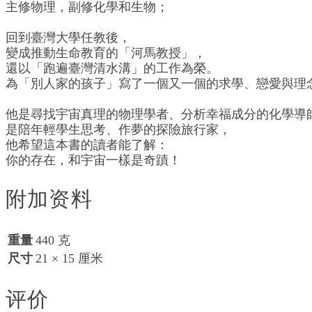
主修物理，副修化學和生物；
回到臺灣大學任教後，
變成推動生命教育的「河馬教授」，
還以「跑遍臺灣清水溝」的工作為榮。
為「別人家的孩子」寫了一個又一個的求學、戀愛與理
他是尋找宇宙真理的物理學者、分析幸福成分的化學導
是陪年輕學生思考、作夢的探險旅行家，
他希望這本書的讀者能了解：
你的存在，和宇宙一樣是奇蹟！
附加资料
重量
440 克
尺寸
21 × 15 厘米
评价