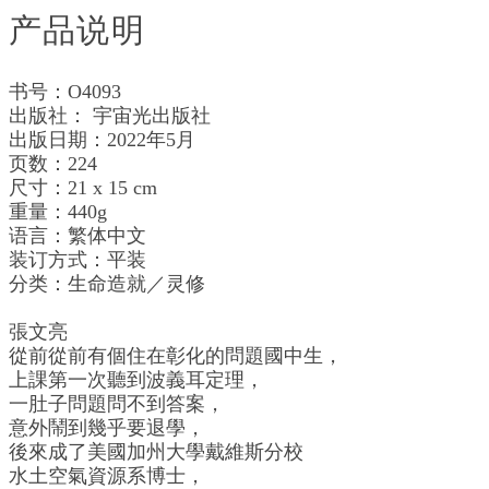
产品说明
书号：O4093
出版社： 宇宙光出版社
出版日期：2022年5月
页数：224
尺寸：21 x 15 cm
重量：440g
语言：繁体中文
装订方式：平装
分类：生命造就／灵修
張文亮
從前從前有個住在彰化的問題國中生，
上課第一次聽到波義耳定理，
一肚子問題問不到答案，
意外鬧到幾乎要退學，
後來成了美國加州大學戴維斯分校
水土空氣資源系博士，