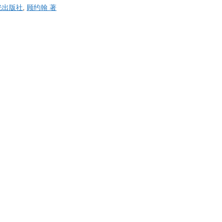
光出版社
,
顾约翰 著