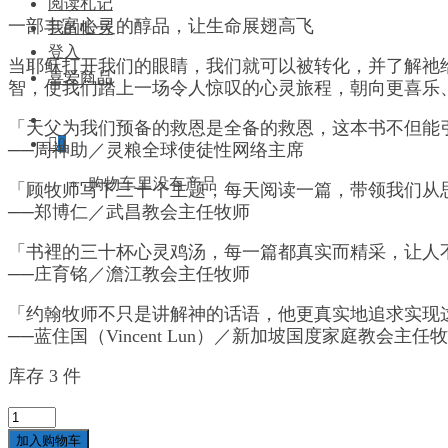
阅读札记
一部丰富心灵的醇品，让生命展翅高飞
我的帐号
登入
当耶稣打开我们的眼睛，我们就可以被转化，并了解祂
喜爱商品
智，使我们踏上一场令人惊叹的心灵旅程，朝向更喜乐
「天父为我们预备的救恩是全备的救恩，这本书不但能
0
──周神助／灵粮全球使徒性网络主席
购物车里没有产品
「顾牧师写下三十个主题，每天阅读一篇，带领我们从
──郑博仁／武昌教会主任牧师
「书裡的三十杯心灵鸡汤，每一篇都真实而精采，让人
──庄育铭／澹江教会主任牧师
「约翰牧师不只是讲解神的话语，他更真实地追求实现
──蓝住国（Vincent Lun）／新加坡国度家庭教会主任
库存 3 件
以
丰
加入购物车