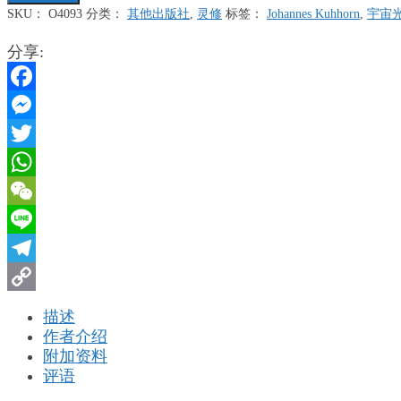
盛
SKU：
O4093
分类：
其他出版社
,
灵修
标签：
Johannes Kuhhorn
,
宇宙
为
名
分享:
-
30
Facebook
个
启
Messenger
动
Twitter
丰
盛
WhatsApp
生
WeChat
命
的
Line
恩
Telegram
典
盼
Copy
描述
望
Link
作者介绍
数
附加资料
量
评语