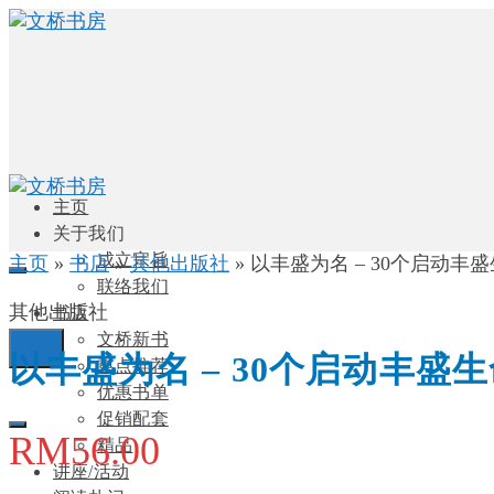
主页
关于我们
成立宗旨
主页
»
书店
»
其他出版社
»
以丰盛为名 – 30个启动丰
联络我们
其他出版社
书店
文桥新书
0
以丰盛为名 – 30个启动丰盛
重点推荐
优惠书单
促销配套
RM
56.00
精品
讲座/活动