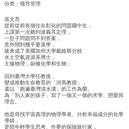
分类：领导管理
張文亮
從前從前有個住在彰化的問題國中生，
上課第一次聽到波義耳定理，
一肚子問題問不到答案，
意外鬧到幾乎要退學，
後來成了美國加州大學戴維斯分校
水土空氣資源系博士，
主修物理，副修化學和生物；
回到臺灣大學任教後，
變成推動生命教育的「河馬教授」，
還以「跑遍臺灣清水溝」的工作為榮。
為「別人家的孩子」寫了一個又一個的求學、戀愛與
理念。
他是尋找宇宙真理的物理學者、分析幸福成分的化學
導師，
是陪年輕學生思考、作夢的探險旅行家，