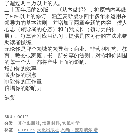
了超过两百万以上的人。
二十五年后的2.0版——《从内做起》，将原书内容做
了80%以上的修订，涵盖麦斯威尔四十多年来运用在
领导力的基本法则，并增加了两章全新的内容：僕人
心志（领导者的心态）和自我成长（领导力的扩
展）。每章皆附应用练习，提供具体可行的方法来帮
助读者操练。
无论你是哪个领域的领导者：商业、非营利机构、教
育、教会或家庭，书中所分享的法则，对你和你周围
的每一个人，都将产生正面的影响。
增加你的效率
减少你的弱点
削除你的工作量
倍增你的影响力
缺货
SKU：
O6153
分类：
其他出版社
,
培训材料
,
实践神学
标签：
OTHERS
,
天恩出版社
,
约翰．麦斯威尔 著