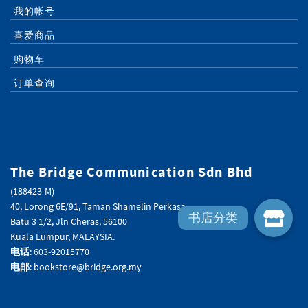
我的帐号
喜爱商品
购物车
订单查询
The Bridge Communication Sdn Bhd
(188423-M)
40, Lorong 6E/91, Taman Shamelin Perkasa,
Batu 3 1/2, Jln Cheras, 56100
Kuala Lumpur, MALAYSIA.
电话
: 603-92015770
电邮
: bookstore@bridge.org.my