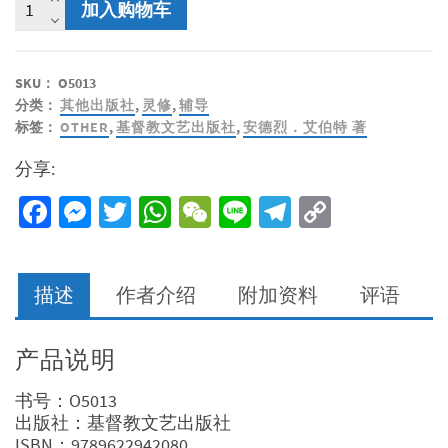
加入购物车
格
素
描
SKU：
O5013
与
分类：
其他出版社
,
灵修
,
辅导
灵
标签：
OTHER
,
基督教文艺出版社
,
安德烈．艾伯特 著
命
进
分享:
程
数
Facebook
Messenger
Twitter
WhatsApp
WeChat
Line
Telegram
Copy
量
Link
描述
作者介绍
附加资料
评语
产品说明
书号：O5013
出版社：基督教文艺出版社
ISBN：9789622942080