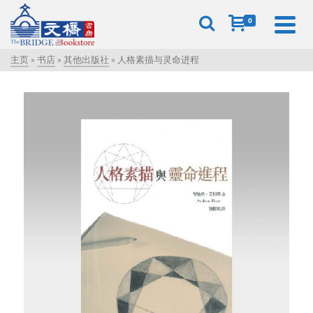
0
主页
»
书店
»
其他出版社
»
人格素描与灵命进程