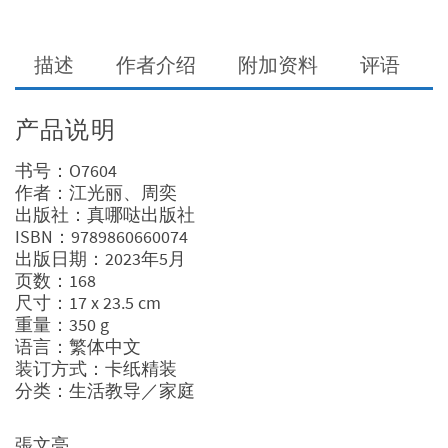
Link
过
程
中
描述
作者介绍
附加资料
评语
更
像
耶
产品说明
稣
数
书号：O7604
量
作者：江光丽、周奕
出版社：真哪哒出版社
ISBN：9789860660074
出版日期：2023年5月
页数：168
尺寸：17 x 23.5 cm
重量：350 g
语言：繁体中文
装订方式：卡纸精装
分类：生活教导／家庭
張文亮