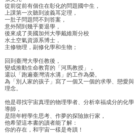
從前從前有個住在彰化的問題國中生，
上課第一次聽到波義耳定理，
一肚子問題問不到答案，
意外鬧到幾乎要退學，
後來成了美國加州大學戴維斯分校
水土空氣資源系博士，
主修物理，副修化學和生物；
回到臺灣大學任教後，
變成推動生命教育的「河馬教授」，
還以「跑遍臺灣清水溝」的工作為榮。
為「別人家的孩子」寫了一個又一個的求學、戀愛與
理念。
他是尋找宇宙真理的物理學者、分析幸福成分的化學
導師，
是陪年輕學生思考、作夢的探險旅行家，
他希望這本書的讀者能了解：
你的存在，和宇宙一樣是奇蹟！