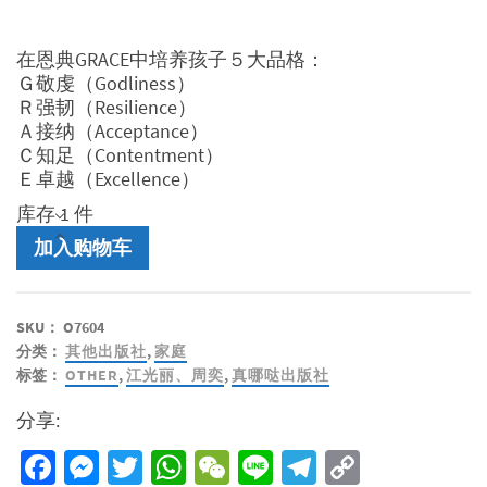
在恩典GRACE中培养孩子５大品格：
Ｇ敬虔（Godliness）
Ｒ强韧（Resilience）
Ａ接纳（Acceptance）
Ｃ知足（Contentment）
Ｅ卓越（Excellence）
库存 1 件
亲
加入购物车
子
共
成
SKU：
O7604
长
分类：
其他出版社
,
家庭
-
标签：
OTHER
,
江光丽、周奕
,
真哪哒出版社
在
教
分享:
养
子
Facebook
Messenger
Twitter
WhatsApp
WeChat
Line
Telegram
Copy
女