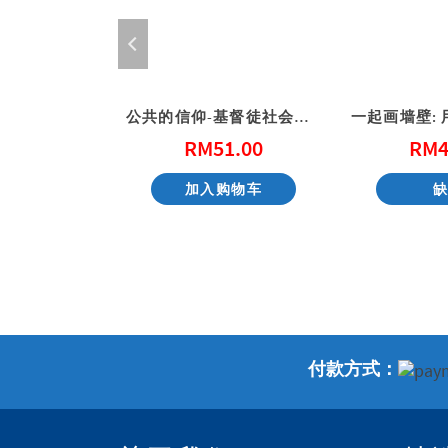
在休戚与共里看见伤口 – 给心灵创伤（二版）
公共的信仰-基督徒社会参与的第一课
8.00
RM
51.00
RM
4
购物车
加入购物车
付款方式：