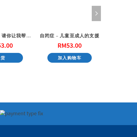
文具精灵国3: 请你让我帮帮忙 (港版)
自闭症 – 儿童至成人的支援
用心
53.00
RM
53.00
RM
缺货
加入购物车