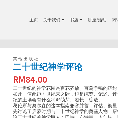
主页
关于我们
书店
讲座/活动
阅
其他出版社
二十世纪神学评论
RM
84.00
二十世纪的神学花园是百花齐放、百鸟争鸣的缤纷
如此。值此迈向世纪末之际，也是综览、记述、评
纪的土壤会有什么种籽萌芽、滋长、绽放。
葛伦斯与奥尔森的这本指南兼容并蓄，评估、衡量
先讨论了启蒙时期与二十世纪神学的奠基人物：康
论二十世纪的神学巨人：巴特、布特曼、卜仁纳、