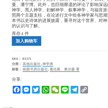
曼、潘宁博。此外，也巨细靡遗的评论了影响深远
神学、黑人神学、妇解神学、叙事神学，与福音派
照两个主题支柱，在论述行文中给各神学家与思潮
本书以史诗体的进展披露，重寻对这个世界、对神
的认识与了解。
库存 1 件
二
加入购物车
十
世
纪
SKU：
O1271
神
分类：
其他出版社
,
神学类
学
标签：
校园书房出版社
,
葛伦斯、奥尔森 著
评
论
分享:
数
量
Facebook
Messenger
Twitter
WhatsApp
WeChat
Line
Telegra
Copy
Link