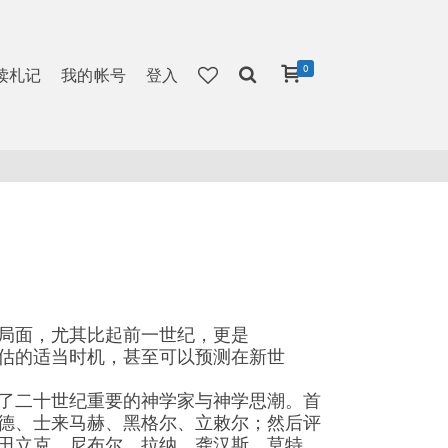
0
读札记
我的帐号
登入
局面，尤其比起前一世纪，更是
估的适当时机，甚至可以预测在新世
了二十世纪重要的神学家与神学思潮。首
德、士来马赫、黑格尔、立敕尔；然后评
田立克、尼布尔、拉纳、龚汉斯、莫特