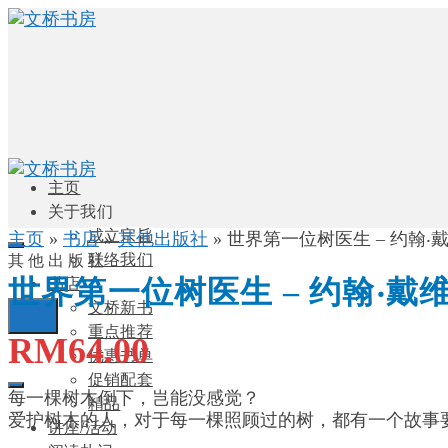
主页
关于我们
成立宗旨
主页
»
书店
»
其他出版社
»
世界第一位树医生 – 约翰‧
联络我们
其他出版社
世界第一位树医生 – 约翰‧戴
书店
文桥新书
0
重点推荐
RM
64.00
优惠书单
促销配套
每一棵树木倒下，岂能没感觉？
精品
爱护树木的人，对于每一棵照顾过的树，都有一个故事
讲座/活动