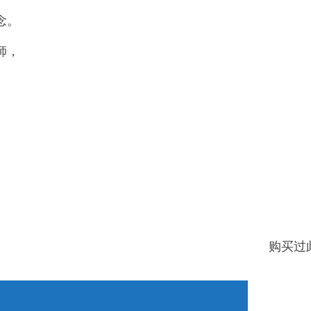
念。
師，
购买过