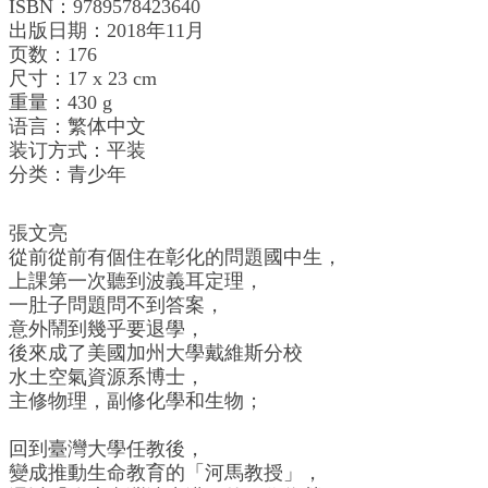
ISBN：9789578423640
出版日期：2018年11月
页数：176
尺寸：17 x 23 cm
重量：430 g
语言：繁体中文
装订方式：平装
分类：青少年
張文亮
從前從前有個住在彰化的問題國中生，
上課第一次聽到波義耳定理，
一肚子問題問不到答案，
意外鬧到幾乎要退學，
後來成了美國加州大學戴維斯分校
水土空氣資源系博士，
主修物理，副修化學和生物；
回到臺灣大學任教後，
變成推動生命教育的「河馬教授」，