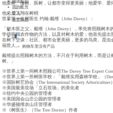
阅读札记
他爱树、懂树、医树，让都市变得更美丽；他爱学、爱
我的帐号
他总是飞翔在树梢
登入
世界第一位树医生 约翰‧戴维（John Davey）：
喜爱商品
「树木医之父」戴维（John Davey），率先将照顾树
学得照顾农作物的方法，以及对树木的爱；他首先提出
0
在树下交谈；社区、都市会更美丽，更多的鸟类、昆虫
福世人。
购物车里没有产品
戴维提出照顾树木的方法，不只在于利用树木，而是让
树。」
※世界上第一间树木照顾公司The Davey Tree Expert Co
※世界上第一所树医学校：「戴维实用森林学校」（Davey School 
※国际树艺协会（The International Society Arboricult
※美国最美坟场「立石坟场」的美化者
※纽约中央公园的管理者
※美国国会山庄公园的管理者
※华盛顿维农山庄管理者
※《树医生》（The Tree Doctor）作者