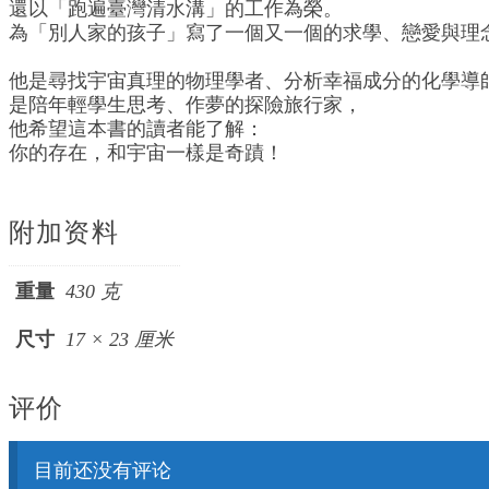
還以「跑遍臺灣清水溝」的工作為榮。
為「別人家的孩子」寫了一個又一個的求學、戀愛與理
他是尋找宇宙真理的物理學者、分析幸福成分的化學導
是陪年輕學生思考、作夢的探險旅行家，
他希望這本書的讀者能了解：
你的存在，和宇宙一樣是奇蹟！
附加资料
重量
430 克
尺寸
17 × 23 厘米
评价
目前还没有评论