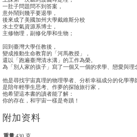
一肚子問題問不到答案，
意外鬧到幾乎要退學，
後來成了美國加州大學戴維斯分校
水土空氣資源系博士，
主修物理，副修化學和生物；
回到臺灣大學任教後，
變成推動生命教育的「河馬教授」，
還以「跑遍臺灣清水溝」的工作為榮。
為「別人家的孩子」寫了一個又一個的求學、戀愛與理
他是尋找宇宙真理的物理學者、分析幸福成分的化學導
是陪年輕學生思考、作夢的探險旅行家，
他希望這本書的讀者能了解：
你的存在，和宇宙一樣是奇蹟！
附加资料
重量
430 克