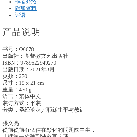
作者介绍
化
附加资料
中
评语
播
种
复
产品说明
合
的
书号：O6678
种
出版社：基督教文艺出版社
子
ISBN：9789622949270
数
出版日期：2021年3月
量
页数：270
尺寸：15 x 21 cm
重量：430 g
语言：繁体中文
装订方式：平装
分类：圣经论丛／耶稣生平与教训
張文亮
從前從前有個住在彰化的問題國中生，
上課第一次聽到波義耳定理，