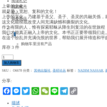
阅读札记
上帝的文化
我的帐号
就是爱、宽恕、复和的文化！
登入
上帝的文化，乃建基于圣父、圣子、圣灵的共融关係，
喜爱商品
这文化能彻底改变人间充满缺憾和撕裂的文化。
作为有限的人，惟有探索耶稣从降生到复活的在世旅程
我们才能真正融入上帝的文化。本书正正要带领我们走
0
在这个纷乱并充满仇恨的世界，帮助我们展开缔造和平
购物车里没有产品
库存 3 件
上
帝
加入购物车
的
SKU：
O6678
分类：
其他出版社
,
圣经论丛
标签：
NADIM NASSAR
,
文
化
分享:
-
在
Facebook
Messenger
Twitter
WhatsApp
WeChat
Line
Telegram
Copy
仇
Link
恨
描述
文