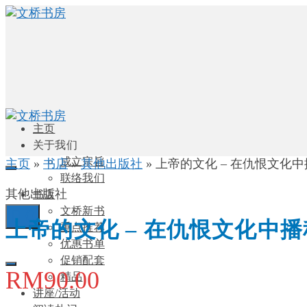
主页
关于我们
成立宗旨
主页
»
书店
»
其他出版社
»
上帝的文化 – 在仇恨文化
联络我们
其他出版社
书店
文桥新书
0
上帝的文化 – 在仇恨文化中
重点推荐
优惠书单
促销配套
RM
90.00
精品
讲座/活动