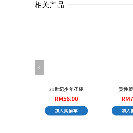
相关产品
一起画墙壁: 用艺术改变社区 (港版)
21世纪少年圣经
灵性
0.00
RM
56.00
RM
7
货
加入购物车
加入