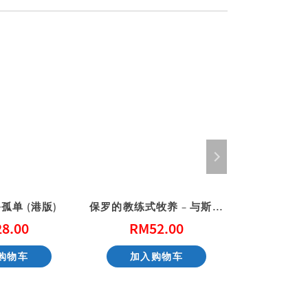
孤单 (港版)
保罗的教练式牧养 – 与斯托得一起读提摩太前后书、提多书
28.00
RM
52.00
RM
购物车
加入购物车
加入