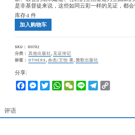
是非基督徒来说，这些如同云彩一样的见证，都会
库存 1 件
一
加入购物车
生
一
世
SKU：
O0782
的
分类：
其他出版社
,
见证传记
仰
标签：
OTHERS
,
余杰/王怡 著
,
雅歌出版社
望
数
分享:
量
Facebook
Messenger
Twitter
WhatsApp
WeChat
Line
Telegra
Copy
Link
评语