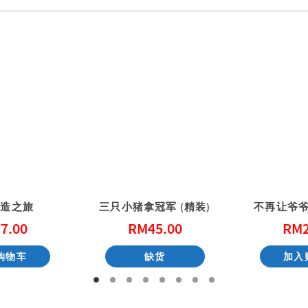
塑造之旅
三只小猪拿冠军 (精装)
不再让爷爷
7.00
RM
45.00
RM
购物车
缺货
加入