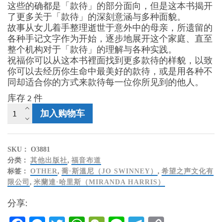
这些的确都是「款待」的部分面向，但是这本书揭开
了更多关于「款待」的深刻意涵与多种面貌。
故事从女儿着手整理逝世于意外中的母亲，所遗留的
各种手记文字作为开始，逐步地展开这个家庭、直至
整个机构对于「款待」的理解与各种实践。
祝福你可以从这本书裡面找到更多款待的样貌，以致
你可以去经历你生命中最美好的款待，或是用各种不
同却适合你的方式来款待每一位你所见到的他人。
库存 2 件
一
加入购物车
同
坐
席
SKU：
O3881
-
分类：
其他出版社
,
福音布道
信
标签：
OTHER
,
喬·斯溫尼（JO SWINNEY）
,
希望之声文化有
心、
限公司
,
米蘭達·哈里斯（MIRANDA HARRIS）
盼
望
分享:
和
款