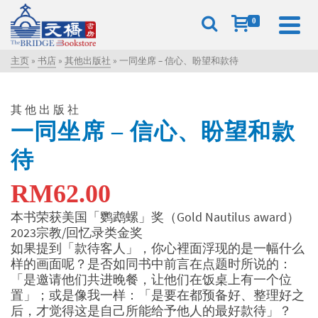
0
主页
»
书店
»
其他出版社
»
一同坐席 – 信心、盼望和款待
其他出版社
一同坐席 – 信心、盼望和款
待
RM
62.00
本书荣获美国「鹦鹉螺」奖（Gold Nautilus award）
2023宗教/回忆录类金奖
如果提到「款待客人」，你心裡面浮现的是一幅什么
样的画面呢？是否如同书中前言在点题时所说的：
「是邀请他们共进晚餐，让他们在饭桌上有一个位
置」；或是像我一样：「是要在都预备好、整理好之
后，才觉得这是自己所能给予他人的最好款待」？