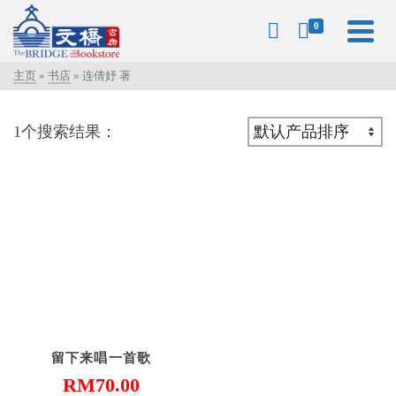
0
主页
»
书店
»
连倩妤 著
1个搜索结果：
留下来唱一首歌
RM
70.00