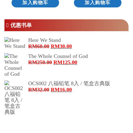
加入购物车
加入购物车
优惠书单
Here We Stand
原
当
RM
60.00
RM
30.00
价
前
The Whole Counsel of God
为：
价
原
当
RM
250.00
RM
125.00
RM60.00。
格
价
前
为：
为：
价
RM30.00。
RM250.00。
格
OCS002 八福铅笔 8入 / 笔盒古典版
为：
原
当
RM
32.00
RM
16.00
RM125.00。
价
前
为：
价
RM32.00。
格
为：
RM16.00。