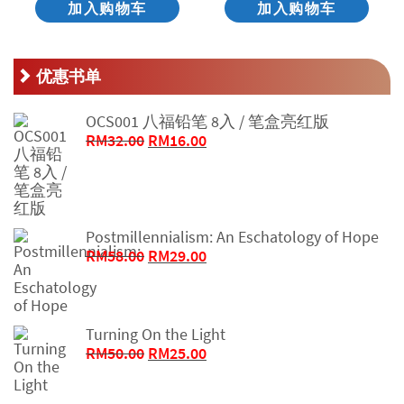
加入购物车
加入购物车
优惠书单
OCS001 八福铅笔 8入 / 笔盒亮红版
原
当
RM
32.00
RM
16.00
价
前
为：
价
RM32.00。
格
为：
Postmillennialism: An Eschatology of Hope
RM16.00。
原
当
RM
58.00
RM
29.00
价
前
为：
价
RM58.00。
格
Turning On the Light
为：
原
当
RM
50.00
RM
25.00
RM29.00。
价
前
为：
价