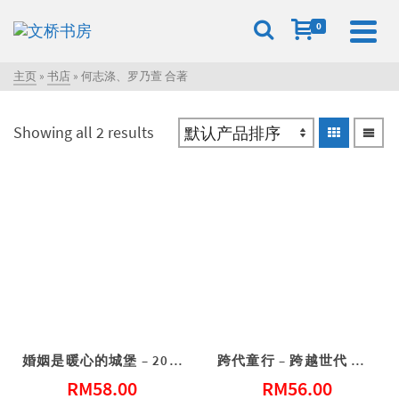
0
主页
»
书店
»
何志涤、罗乃萱 合著
Showing all 2 results
婚姻是暖心的城堡 – 20个微小行动，温暖了彼此的心
跨代童行 – 跨越世代 重拾童心
RM
58.00
RM
56.00